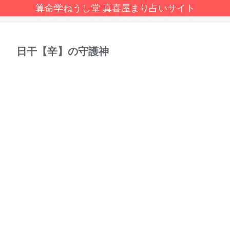
算命学ねうし堂 真喜屋まり占いサイト
日干【辛】の守護神