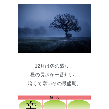
12月は冬の盛り。
昼の長さが一番短い、
暗くて寒い冬の最盛期。