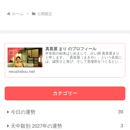
ホーム
公開鑑定
真喜屋 まり のプロフィール
🌸名前の由来はじめまして。占い師 真喜屋まり
と申します。「真喜屋（まきや）」という名前に
は、誠実さと喜び、そして居場所をつくるという
願いを込めました。 「真」は、まっすぐな心と
誠実さ「喜」は、喜びや祝福を分かち合う気持ち
neushidou.net
「屋」は、人が集い...
カテゴリー
39
今日の運勢
3
天中殺別 2027年の運勢