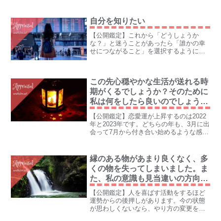
自分を知りたい
【公開鑑定】これから「どうしょうか
な？」と迷うことがあったら「誰かの幸
せにつながること」を選択するようにし
ていくと納得できる人生になります。
この先心穏やかな生活が送れる時
期がくるでしょうか？そのために
私は何をしたら良いのでしょう
か？また現時点で予定はまったく
【公開鑑定】恋愛運が上昇するのは2022
ありませんが、私は再婚に向いて
年と2023年です。どちらの年も、3月に出
いるでしょうか？
会って7月から付き合い始めるような感じ
です。
縁のある物があまり良くなく、多
くの物を失ってしまいました。ま
た、私の意識も見当違いの方向を
向いているのか、報われない事が
【公開鑑定】人を喜ばす活動をするほど
多くて怖いくらい
運勢からの後押しがあります。今の状態
が思わしくないなら、やり方の変更を求
められている、ということです。