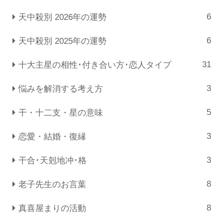
6
天中殺別 2026年の運勢
6
天中殺別 2025年の運勢
31
十大主星の相性･付き合い方･恋人タイプ
3
悩みを解消する考え方
5
干・十二支・星の意味
3
恋愛・結婚・復縁
3
干合･天剋地冲･格
8
老子先生のお言葉
8
真喜屋まりの活動