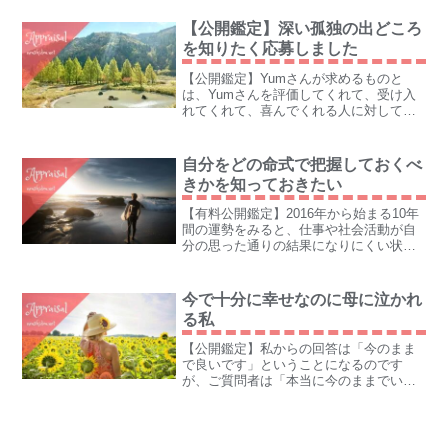
【公開鑑定】深い孤独の出どころ
を知りたく応募しました
【公開鑑定】Yumさんが求めるものと
は、Yumさんを評価してくれて、受け入
れてくれて、喜んでくれる人に対して、
つちかった能力を発揮できる自分にな
る、ということになります。
自分をどの命式で把握しておくべ
きかを知っておきたい
【有料公開鑑定】2016年から始まる10年
間の運勢をみると、仕事や社会活動が自
分の思った通りの結果になりにくい状態
になっていると言えます。
今で十分に幸せなのに母に泣かれ
る私
【公開鑑定】私からの回答は「今のまま
で良いです」ということになるのです
が、ご質問者は「本当に今のままでいい
のか？」考えているようです。