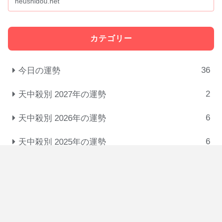
neushidou.net
「屋」は、人が集い...
カテゴリー
36
今日の運勢
2
天中殺別 2027年の運勢
6
天中殺別 2026年の運勢
6
天中殺別 2025年の運勢
31
十大主星の相性･付き合い方･恋人タイプ
3
悩みを解消する考え方
5
干・十二支・星の意味