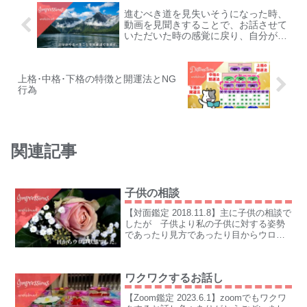
進むべき道を見失いそうになった時、
動画を見聞きすることで、お話させて
いただいた時の感覚に戻り、自分がや
るべきことを再確認できます
上格･中格･下格の特徴と開運法とNG
行為
関連記事
子供の相談
【対面鑑定 2018.11.8】主に子供の相談で
したが 子供より私の子供に対する姿勢
であったり見方であったり目からウロコ
状態でした。
ワクワクするお話し
【Zoom鑑定 2023.6.1】zoomでもワクワ