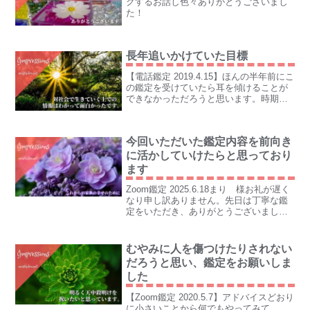
クするお話し色々ありがとうございまし
た！
長年追いかけていた目標
【電話鑑定 2019.4.15】ほんの半年前にこ
の鑑定を受けていたら耳を傾けることが
できなかっただろうと思います。時期な
んだな、と思います。
今回いただいた鑑定内容を前向き
に活かしていけたらと思っており
ます
Zoom鑑定 2025.6.18まり 様お礼が遅く
なり申し訳ありません。先日は丁寧な鑑
定をいただき、ありがとうございまし
た。録画ファイルをいただけるので、後
から復習ができてとってもありがたいで
す。これからの家族の幸せのために、今
むやみに人を傷つけたりされない
回いただいた...
だろうと思い、鑑定をお願いしま
した
【Zoom鑑定 2020.5.7】アドバイスどおり
に小さいことから何でもやってみて、