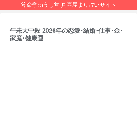
算命学ねうし堂 真喜屋まり占いサイト
午未天中殺 2026年の恋愛･結婚･仕事･金･
家庭･健康運