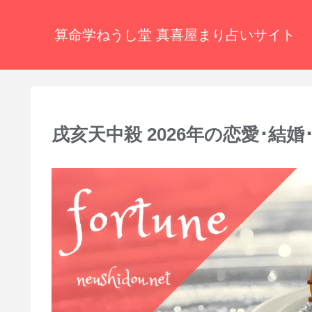
算命学ねうし堂 真喜屋まり占いサイト
戌亥天中殺 2026年の恋愛･結婚