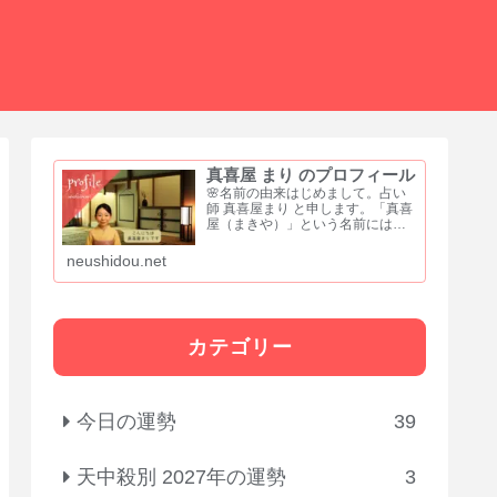
真喜屋 まり のプロフィール
🌸名前の由来はじめまして。占い
師 真喜屋まり と申します。「真喜
屋（まきや）」という名前には、
誠実さと喜び、そして居場所をつ
くるという願いを込めました。
neushidou.net
「真」は、まっすぐな心と誠実さ
「喜」は、喜びや祝福を分かち合
う気持ち「屋」は、人が集い...
カテゴリー
今日の運勢
39
天中殺別 2027年の運勢
3