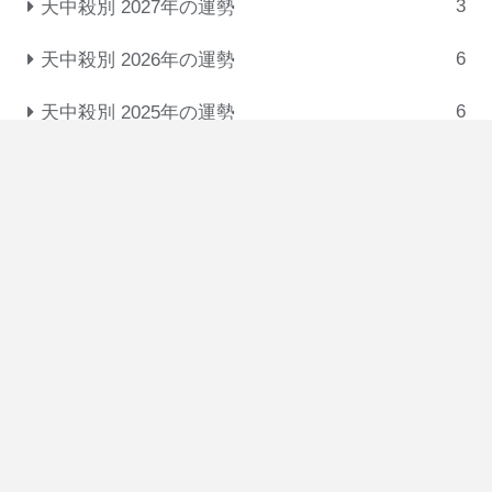
3
天中殺別 2027年の運勢
6
天中殺別 2026年の運勢
6
天中殺別 2025年の運勢
31
十大主星の相性･付き合い方･恋人タイプ
3
悩みを解消する考え方
5
干・十二支・星の意味
3
恋愛・結婚・復縁
3
干合･天剋地冲･格
8
老子先生のお言葉
8
真喜屋まりの活動