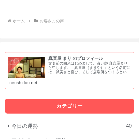
ホーム
お客さまの声
真喜屋 まり のプロフィール
🌸名前の由来はじめまして。占い師 真喜屋まり
と申します。「真喜屋（まきや）」という名前に
は、誠実さと喜び、そして居場所をつくるという
願いを込めました。 「真」は、まっすぐな心と
誠実さ「喜」は、喜びや祝福を分かち合う気持ち
neushidou.net
「屋」は、人が集い...
カテゴリー
40
今日の運勢