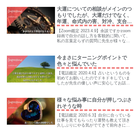
大運についての相談がメインのつ
もりでしたが、大運だけでなく、
年運、命式内の害、対冲、支合の
解説や主人が支えてくれてるこ
【Zoom鑑定 2023.4.9】余談ですかzoom
と、時間の使い方、漢方まで多方
録画で自分の話し方を客観的に聞いて、
面に教えていただきました
私の言葉足らずの質問に先生が様々な角
度から応えてくださってくれたことに改
めて感謝致しました。
今まさにターニングポイントで
色々と悩んでいた
【電話鑑定 2020.4.6】占いというものを
初めてお願いしたのでドキドキしていま
したが先生の優しい声に安心してお話し
することができました。
様々な悩み事に自分が押しつぶさ
れそうな時
【電話鑑定 2020.6.3】自分に合っている
仕事を見てもらったり運勢も教えて頂き
久しぶりにやる気がでてきて前向きにな
れそうです。