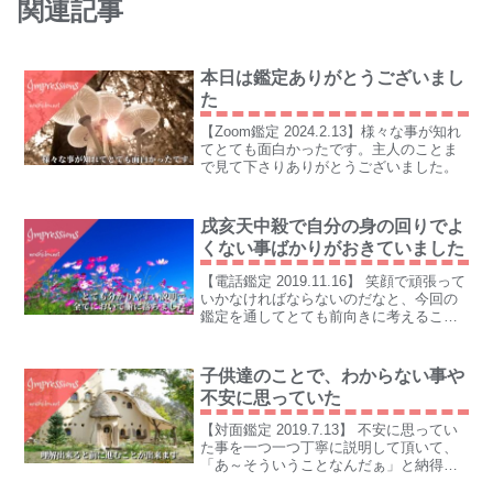
関連記事
本日は鑑定ありがとうございまし
た
【Zoom鑑定 2024.2.13】様々な事が知れ
てとても面白かったです。主人のことま
で見て下さりありがとうございました。
戌亥天中殺で自分の身の回りでよ
くない事ばかりがおきていました
【電話鑑定 2019.11.16】 笑顔で頑張って
いかなければならないのだなと、今回の
鑑定を通してとても前向きに考えること
ができました。
子供達のことで、わからない事や
不安に思っていた
【対面鑑定 2019.7.13】 不安に思ってい
た事を一つ一つ丁寧に説明して頂いて、
「あ～そういうことなんだぁ」と納得致
しました。