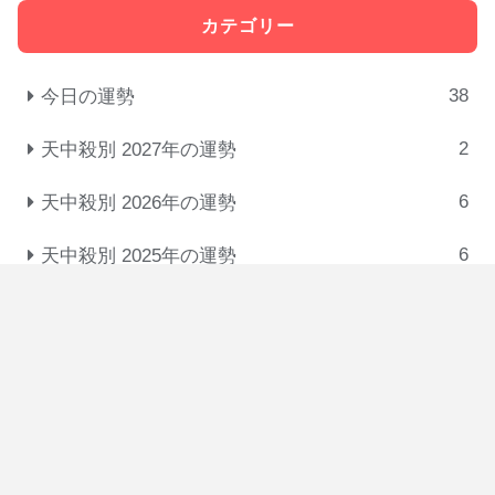
カテゴリー
38
今日の運勢
2
天中殺別 2027年の運勢
6
天中殺別 2026年の運勢
6
天中殺別 2025年の運勢
31
十大主星の相性･付き合い方･恋人タイプ
3
悩みを解消する考え方
5
干・十二支・星の意味
3
恋愛・結婚・復縁