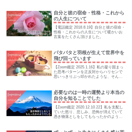
っていきます。
自分と彼の宿命・性格・これから
の人生について
【電話鑑定 2018.8.19】自分と彼の宿命・
性格・これからの人生について暖かいお
言葉をたくさん頂けました。
パタパタと羽根が生えて世界中を
飛び回っています
【Zoom鑑定 2025.1.16】私の凝り固まっ
た思考パターンを正反対からハリセンで
思いっきりぶっ叩かれたような、そんな
衝撃をいくつも感じつつ 世界がどんどん
広がっていってる～～～！
必要なのは一時の運勢より本当の
自分を知ることでした
【Zoom鑑定 2020.12.10.22】私を支配し
ていた怒り、悲しみ、恐怖が消えていて
憑き物落としをしてもらったかのようで
した。