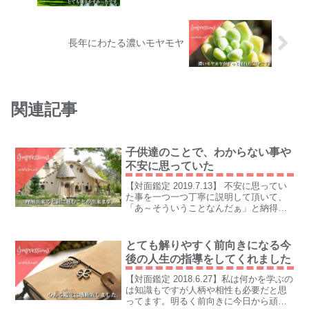
長年にわたる濃いモヤモヤ
関連記事
子供達のことで、わからない事や
不安に思っていた
【対面鑑定 2019.7.13】 不安に思ってい
た事を一つ一つ丁寧に説明して頂いて、
「あ～そういうことなんだぁ」と納得致
しました。
とても解りやすく前向きになる今
後の人生の指導をしてくれました
【対面鑑定 2018.6.27】私は何かを学ぶの
は知識もですが人柄や相性も必要だと思
ってます。明るく前向きに今日から頑張