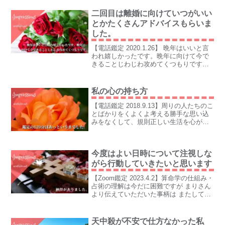
二回目は離婚に向けていつがいい
とかたくさんアドバイスもらいま
した。
【電話鑑定 2020.1.26】 晩年はいいと言
われ嬉しかったです。晩年に向けて今で
きることじわじわ攻めてくつもりです。
地道に。。
私の心の持ち方
【電話鑑定 2018.9.13】周りの人たちのこ
とばかりをくよくよ考える勝手な思い込
みをなくして、規則正しい生活を心がけ
ていきたいです。
今度はよい日時について注視しな
がら行動していきたいと思います
【Zoom鑑定 2023.4.2】算命学の仕組み・
占術の理解は今だに困難ですが まりさん
より伝えていただいた事柄は またして
も、「おぉ・・やっぱり」「やはり、そ
うなってたかぁ」という納得がありまし
た。
天中殺が不安で仕方なかった私