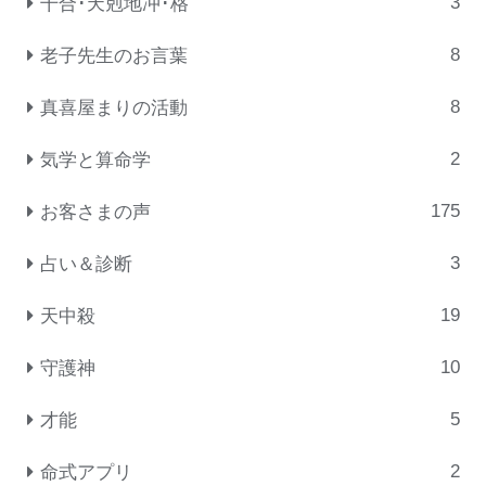
3
干合･天剋地冲･格
8
老子先生のお言葉
8
真喜屋まりの活動
2
気学と算命学
175
お客さまの声
3
占い＆診断
19
天中殺
10
守護神
5
才能
2
命式アプリ