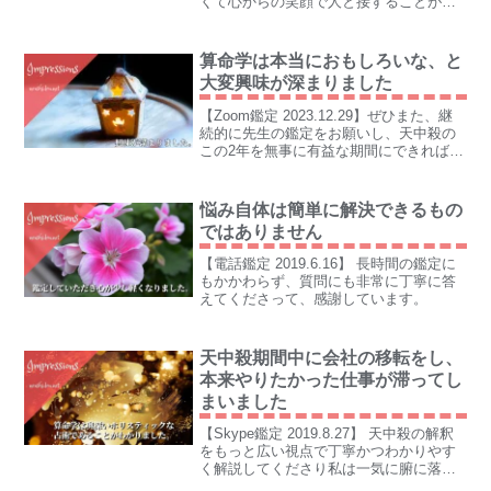
くて心からの笑顔で人と接することがで
きるようになりたいです。
算命学は本当におもしろいな、と
大変興味が深まりました
【Zoom鑑定 2023.12.29】ぜひまた、継
続的に先生の鑑定をお願いし、天中殺の
この2年を無事に有益な期間にできればと
願ってます。
悩み自体は簡単に解決できるもの
ではありません
【電話鑑定 2019.6.16】 長時間の鑑定に
もかかわらず、質問にも非常に丁寧に答
えてくださって、感謝しています。
天中殺期間中に会社の移転をし、
本来やりたかった仕事が滞ってし
まいました
【Skype鑑定 2019.8.27】 天中殺の解釈
をもっと広い視点で丁寧かつわかりやす
く解説してくださり私は一気に腑に落ち
てしまいました。