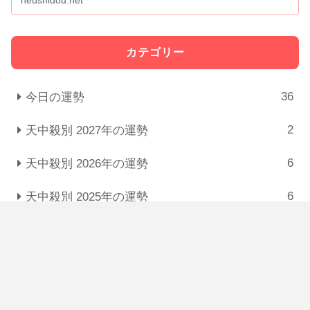
neushidou.net
「屋」は、人が集い...
カテゴリー
36
今日の運勢
2
天中殺別 2027年の運勢
6
天中殺別 2026年の運勢
6
天中殺別 2025年の運勢
31
十大主星の相性･付き合い方･恋人タイプ
3
悩みを解消する考え方
5
干・十二支・星の意味