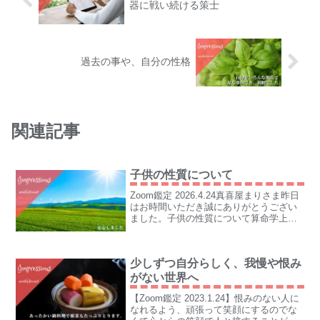
器に戦い続ける策士
過去の事や、自分の性格
関連記事
子供の性質について
Zoom鑑定 2026.4.24真喜屋まりさま昨日
はお時間いただき誠にありがとうござい
ました。子供の性質について算命学上も
正しいとわかり、安心しました。またよ
ろしくお願いいたします。K.T さま
少しずつ自分らしく、我慢や恨み
がない世界へ
【Zoom鑑定 2023.1.24】恨みのない人に
なれるよう、頑張って笑顔にするのでな