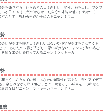
自分を発見する、ひらめきの日！新しい可能性が顔を出し、ワクワ
ている日！ 今まで気づかなかった自分の才能や魅力に気がつくニ
すことで、思わぬ幸運が手に入るニャン！ラ...
運勢
出会いが幸運を呼ぶ日！新しい出会いや仲間が幸運を運んでくる
ことで、あなたの世界が広がり、思いがけないチャンスが舞い込む
素敵な出会いを待ってみるニャン！ラッキーカ...
運勢
が花開く、組み立ての日！あなたの創造性が高まり、夢やアイデア
業も、楽しみながら取り組むことで、素晴らしい成果を生み出せる
最適な日だニャン！ラッキーカラーサンドベ...
の運勢