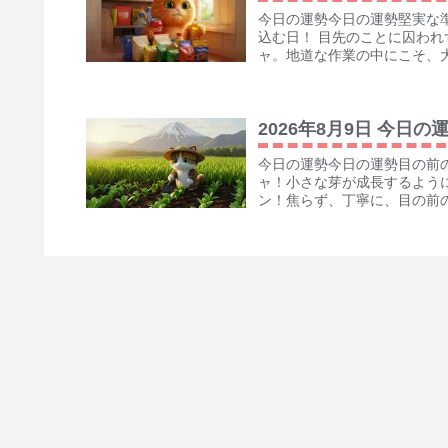
今日の運勢今日の運勢堅実な
込む日！ 目先のことに囚わ
ャ。地道な作業の中にこそ、大
2026年8月9日 今日の
今日の運勢今日の運勢目の前
ャ！小さな芽が成長するよう
ン！焦らず、丁寧に、目の前の
2026年7月7日 今日の
今日の運勢今日の運勢軽やか
い一歩を踏み出せる日！ 素
心を持って行動することで、あ