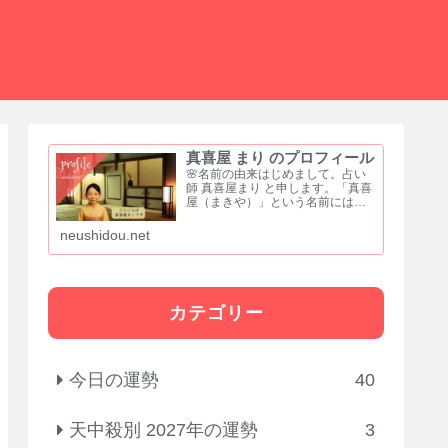
真喜屋 まり のプロフィール
🌸名前の由来はじめまして。占い
師 真喜屋まり と申します。「真喜
屋（まきや）」という名前には、
誠実さと喜び、そして居場所をつ
くるという願いを込めました。
neushidou.net
「真」は、まっすぐな心と誠実さ
「喜」は、喜びや祝福を分かち合
う気持ち「屋」は、人が集い...
カテゴリー
今日の運勢
40
天中殺別 2027年の運勢
3