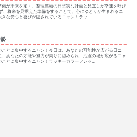
準備が未来を拓く、整理整頓の日堅実な計画と見直しが幸運を呼び
れず、将来を見据えた準備をすることで、心にゆとりが生まれるニ
きな安心と喜びが隠されているニャン！ラッ...
運勢
のことに集中するニャン！今日は、あなたの可能性が広がる日ニ
に、あなたの才能や努力が周りに認められ、活躍の場が広がるニャ
ことに集中するニャン！ラッキーカラーフレッ...
運勢
な気持ちで進む、素敵な出会いの日！心弾む軽やかな気持ちで新し
敵な出会いや、ワクワクするような出来事が待っている予感。好奇
なたの未来がさらに明るく彩られるニャン！...