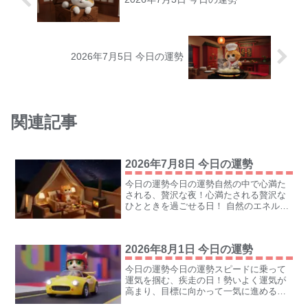
2026年7月5日 今日の運勢
関連記事
2026年7月8日 今日の運勢
今日の運勢今日の運勢自然の中で心満た
される、贅沢な夜！心満たされる贅沢な
ひとときを過ごせる日！ 自然のエネルギ
ーと美味しい食事で心身ともにリフレッ
シュできるニャ。大切な人と語り合った
り、一人でゆっくり過ごしたりして、心
2026年8月1日 今日の運勢
豊かな時間を堪能するニ...
今日の運勢今日の運勢スピードに乗って
運気を掴む、疾走の日！勢いよく運気が
高まり、目標に向かって一気に進める
日！ 変化を恐れず、自信を持ってアクセ