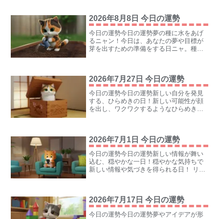
ルを踏み込むことで、素晴らしい景色と
チャンスが目の前に広がるにゃ。迷わず
2026年8月8日 今日の運勢
進むことが、今日の開運の...
今日の運勢今日の運勢夢の種に水をあげ
るニャン！今日は、あなたの夢や目標が
芽を出すための準備をする日ニャ。種が
水と太陽の光を受けて発芽するように、
あなたの夢を実現するために、努力と愛
情をかけるニャ。焦らず、丁寧に、夢の
2026年7月27日 今日の運勢
種に水をあげるニャン！ラ...
今日の運勢今日の運勢新しい自分を発見
する、ひらめきの日！新しい可能性が顔
を出し、ワクワクするようなひらめきに
満ちている日！ 今まで気づかなかった自
分の才能や魅力に気がつくニャ。好奇心
を持って一歩踏み出すことで、思わぬ幸
2026年7月1日 今日の運勢
運が手に入るニャン！ラ...
今日の運勢今日の運勢新しい情報が舞い
込む、穏やかな一日！穏やかな気持ちで
新しい情報や気づきを得られる日！ リラ
ックスした状態で、興味のある事柄に触
れることで、思わぬひらめきやチャンス
が舞い込む予感。積極的にアンテナを張
2026年7月17日 今日の運勢
り、心地よい情報収集を...
今日の運勢今日の運勢夢やアイデアが形