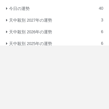
40
今日の運勢
3
天中殺別 2027年の運勢
6
天中殺別 2026年の運勢
6
天中殺別 2025年の運勢
31
十大主星の相性･付き合い方･恋人タイプ
3
悩みを解消する考え方
5
干・十二支・星の意味
3
恋愛・結婚・復縁
3
干合･天剋地冲･格