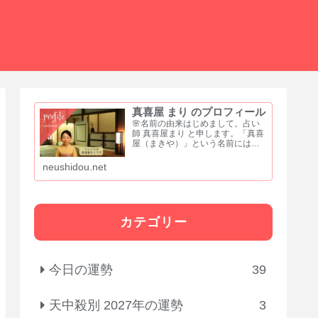
真喜屋 まり のプロフィール
🌸名前の由来はじめまして。占い
師 真喜屋まり と申します。「真喜
屋（まきや）」という名前には、
誠実さと喜び、そして居場所をつ
くるという願いを込めました。
neushidou.net
「真」は、まっすぐな心と誠実さ
「喜」は、喜びや祝福を分かち合
う気持ち「屋」は、人が集い...
カテゴリー
今日の運勢
39
天中殺別 2027年の運勢
3