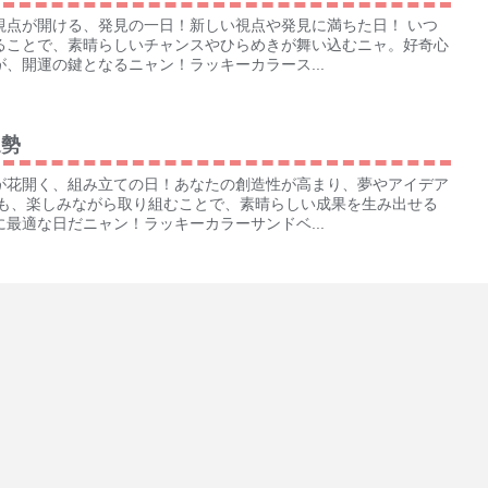
視点が開ける、発見の一日！新しい視点や発見に満ちた日！ いつ
ることで、素晴らしいチャンスやひらめきが舞い込むニャ。好奇心
、開運の鍵となるニャン！ラッキーカラース...
運勢
が花開く、組み立ての日！あなたの創造性が高まり、夢やアイデア
業も、楽しみながら取り組むことで、素晴らしい成果を生み出せる
最適な日だニャン！ラッキーカラーサンドベ...
運勢
中で心満たされる、贅沢な夜！心満たされる贅沢なひとときを過ご
と美味しい食事で心身ともにリフレッシュできるニャ。大切な人と
過ごしたりして、心豊かな時間を堪能するニ...