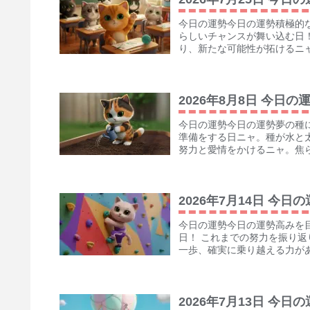
今日の運勢今日の運勢積極的
らしいチャンスが舞い込む日
り、新たな可能性が拓けるニャ
2026年8月8日 今日の
今日の運勢今日の運勢夢の種
準備をする日ニャ。種が水と
努力と愛情をかけるニャ。焦ら
2026年7月14日 今日
今日の運勢今日の運勢高みを
日！ これまでの努力を振り
一歩、確実に乗り越える力があ
2026年7月13日 今日