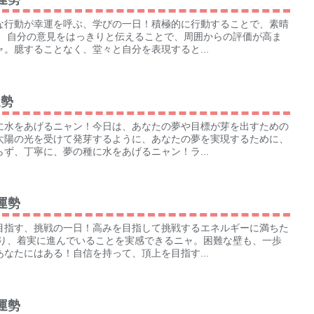
な行動が幸運を呼ぶ、学びの一日！積極的に行動することで、素晴
！ 自分の意見をはっきりと伝えることで、周囲からの評価が高ま
。臆することなく、堂々と自分を表現すると...
運勢
に水をあげるニャン！今日は、あなたの夢や目標が芽を出すための
太陽の光を受けて発芽するように、あなたの夢を実現するために、
ず、丁寧に、夢の種に水をあげるニャン！ラ...
の運勢
目指す、挑戦の一日！高みを目指して挑戦するエネルギーに満ちた
返り、着実に進んでいることを実感できるニャ。困難な壁も、一歩
なたにはある！自信を持って、頂上を目指す...
の運勢