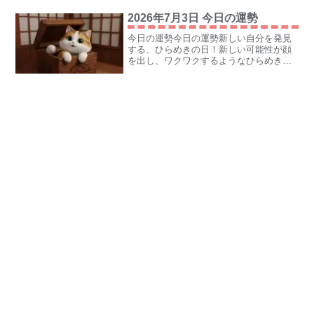
運を引き寄せられるニャ。感謝の気持ち
2026年7月3日 今日の運勢
を忘れずに、素敵な一日...
今日の運勢今日の運勢新しい自分を発見
する、ひらめきの日！新しい可能性が顔
を出し、ワクワクするようなひらめきに
満ちている日！ 今まで気づかなかった自
分の才能や魅力に気づくかも。好奇心を
持って一歩踏み出すことで、思わぬ幸運
が手に入るニャン！ラッ...