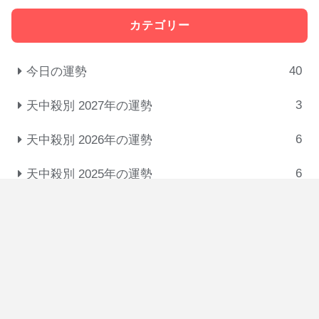
カテゴリー
40
今日の運勢
3
天中殺別 2027年の運勢
6
天中殺別 2026年の運勢
6
天中殺別 2025年の運勢
31
十大主星の相性･付き合い方･恋人タイプ
3
悩みを解消する考え方
5
干・十二支・星の意味
3
恋愛・結婚・復縁