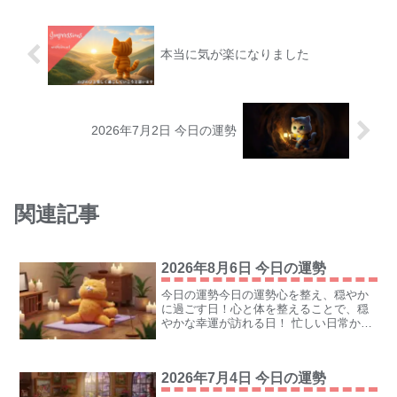
本当に気が楽になりました
2026年7月2日 今日の運勢
関連記事
2026年8月6日 今日の運勢
今日の運勢今日の運勢心を整え、穏やか
に過ごす日！心と体を整えることで、穏
やかな幸運が訪れる日！ 忙しい日常から
少し離れて、自分自身と向き合う時間を
作るニャ。心のバランスを整えること
が、今日の開運の鍵となるニャン！ラッ
2026年7月4日 今日の運勢
キーカラーラベンダーパー...