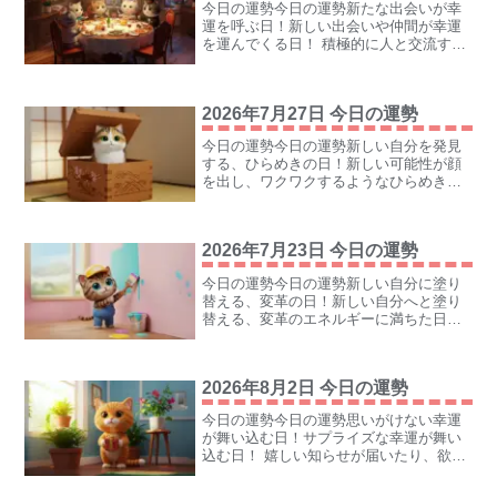
今日の運勢今日の運勢新たな出会いが幸
運を呼ぶ日！新しい出会いや仲間が幸運
を運んでくる日！ 積極的に人と交流する
ことで、あなたの世界が広がり、思いが
けないチャンスが舞い込むニャ。心の席
をひとつ空けて、素敵な出会いを待って
2026年7月27日 今日の運勢
みるニャン！ラッキーカ...
今日の運勢今日の運勢新しい自分を発見
する、ひらめきの日！新しい可能性が顔
を出し、ワクワクするようなひらめきに
満ちている日！ 今まで気づかなかった自
分の才能や魅力に気がつくニャ。好奇心
を持って一歩踏み出すことで、思わぬ幸
2026年7月23日 今日の運勢
運が手に入るニャン！ラ...
今日の運勢今日の運勢新しい自分に塗り
替える、変革の日！新しい自分へと塗り
替える、変革のエネルギーに満ちた日！
今までの自分から脱皮し、理想の自分に
近づくチャンス。勇気を持って一歩踏み
出せば、あなたの世界は鮮やかに彩られ
2026年8月2日 今日の運勢
ていくニャン！ラッキー...
今日の運勢今日の運勢思いがけない幸運
が舞い込む日！サプライズな幸運が舞い
込む日！ 嬉しい知らせが届いたり、欲し
かったものが手に入ったりする予感。素
直に喜びを受け取ることで、さらなる幸